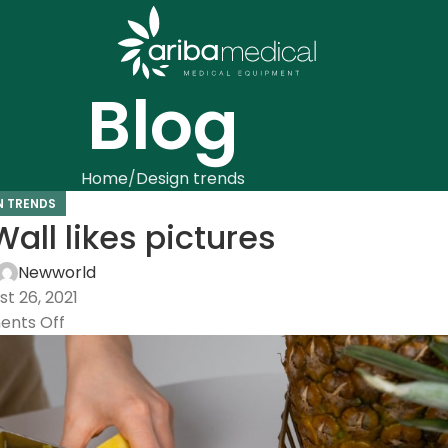
Blog
Home
Design trends
N TRENDS
all likes pictures
Newworld
t 26, 2021
nts Off