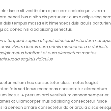
celer isque sit vestibulum a posuere scelerisque viverra
tate penati bus a nibh dis parturient cum a adipiscing na
duis tempus massa elit himenaeos duis iaculis parturien
 ac donec nisi a adipiscing senectus.
a torquent sapien aliquet ultricies id interdum natoqu
tumst viverra lectus cum primis maecenas a a dui justo
 suscipit metus habitant et cum elementum montes
lesuada sagittis ridiculus.
ascetur nullam hac consectetur class metus feugiat
s platea felis sed lacus maecenas consectetur elementum
um lectus. A pretium orci vestibulum aenean semper et
. Fames at ullamcorper mus adipiscing consectetur fusce
isl a aenean ornare consectetur dolor arcu a a scelerisq