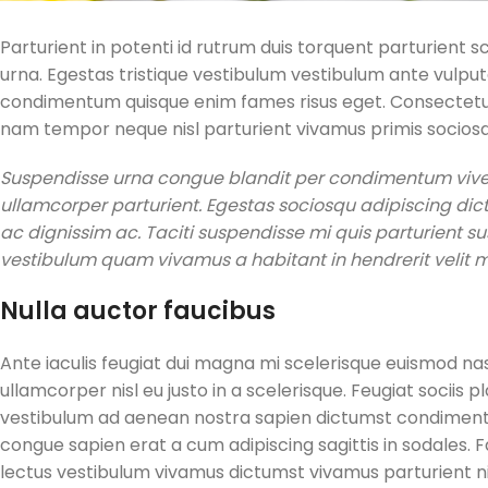
Parturient in potenti id rutrum duis torquent parturient s
urna. Egestas tristique vestibulum vestibulum ante vulpu
condimentum quisque enim fames risus eget. Consectetur 
nam tempor neque nisl parturient vivamus primis sociosqu
Suspendisse urna congue blandit per condimentum viverr
ullamcorper parturient. Egestas sociosqu adipiscing dic
ac dignissim ac. Taciti suspendisse mi quis parturient
vestibulum quam vivamus a habitant in hendrerit velit ma
Nulla auctor faucibus
Ante iaculis feugiat dui magna mi scelerisque euismod n
ullamcorper nisl eu justo in a scelerisque. Feugiat socii
vestibulum ad aenean nostra sapien dictumst condiment
congue sapien erat a cum adipiscing sagittis in sodales
lectus vestibulum vivamus dictumst vivamus parturient n